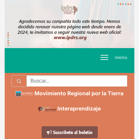
menu
Movimiento Regional por la Tierra
Interaprendizaje
Suscríbete al boletín