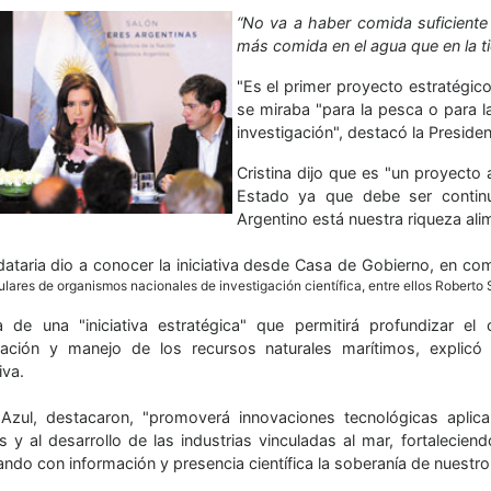
“No va a haber comida suficiente
más comida en el agua que en la tie
"Es el primer proyecto estratégico
se miraba "para la pesca o para l
investigación", destacó la Presiden
Cristina dijo que es "un proyecto 
Estado ya que debe ser contin
Argentino está nuestra riqueza alim
ataria dio a conocer la iniciativa desde Casa de Gobierno, en com
itulares de organismos nacionales de investigación científica, entre ellos Roberto 
a de una "iniciativa estratégica" que permitirá profundizar e
ación y manejo de los recursos naturales marítimos, explicó e
iva.
zul, destacaron, "promoverá innovaciones tecnológicas aplicab
es y al desarrollo de las industrias vinculadas al mar, fortalecie
ndo con información y presencia científica la soberanía de nuestro p