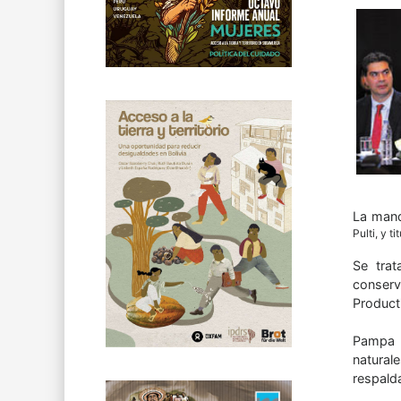
La mand
Pulti, y t
Se trat
conserv
Product
Pampa A
natural
respalda