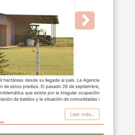
Next
.- Bolivia se convirtió este jueves en el quinto
 adhesión fuera oficializada en la LXIII cumbre
 Río de Janeiro. ...
Leer más...
RODUCCIÓN