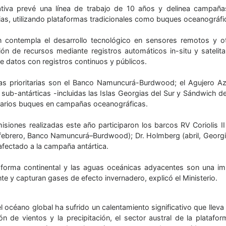
iativa prevé una línea de trabajo de 10 años y delinea campañas
rias, utilizando plataformas tradicionales como buques oceanográfi
 contempla el desarrollo tecnológico en sensores remotos y o
ión de recursos mediante registros automáticos in-situ y sateli
e datos con registros continuos y públicos.
as prioritarias son el Banco Namuncurá-Burdwood; el Agujero Azul
sub-antárticas -incluidas las Islas Georgias del Sur y Sándwich del 
arios buques en campañas oceanográficas.
misiones realizadas este año participaron los barcos RV Coriolis I
febrero, Banco Namuncurá–Burdwood); Dr. Holmberg (abril, Georgias
afectado a la campaña antártica.
aforma continental y las aguas oceánicas adyacentes son una imp
te y capturan gases de efecto invernadero, explicó el Ministerio.
el océano global ha sufrido un calentamiento significativo que lleva
ón de vientos y la precipitación, el sector austral de la platafo