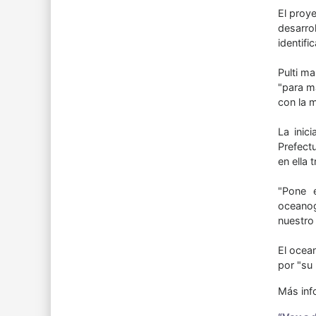
El proye
desarro
identifi
Pulti ma
"para m
con la m
La inic
Prefect
en ella 
"Pone e
oceanog
nuestro 
El ocean
por "su
Más inf