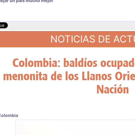
dejar un país mucho mejor”
NOTICIAS DE AC
l Mercosur oficializa el ingr
quinto miem