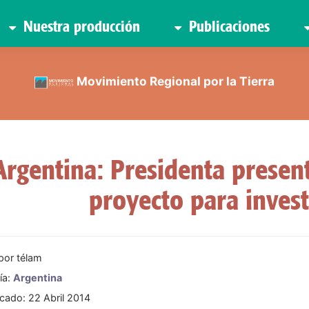
Nuestra producción
Publicaciones
Movimiento Regional por la Tierra
Argentina: Presidenta presen
proyecto para invest
 por
télam
ía:
Argentina
icado: 22 Abril 2014