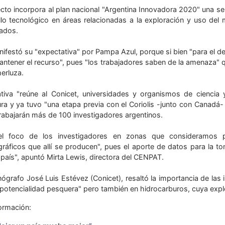
cto incorpora al plan nacional "Argentina Innovadora 2020" una seri
llo tecnológico en áreas relacionadas a la exploración y uso del
cados.
nifestó su "expectativa" por Pampa Azul, porque si bien "para el de
antener el recurso", pues "los trabajadores saben de la amenaza" q
erluza.
iativa "reúne al Conicet, universidades y organismos de ciencia
ura y ya tuvo "una etapa previa con el Coriolis -junto con Canadá-
trabajarán más de 100 investigadores argentinos.
l foco de los investigadores en zonas que consideramos pri
ráficos que allí se producen", pues el aporte de datos para la to
país", apuntó Mirta Lewis, directora del CENPAT.
ógrafo José Luis Estévez (Conicet), resaltó la importancia de las 
 potencialidad pesquera" pero también en hidrocarburos, cuya ex
ormación: