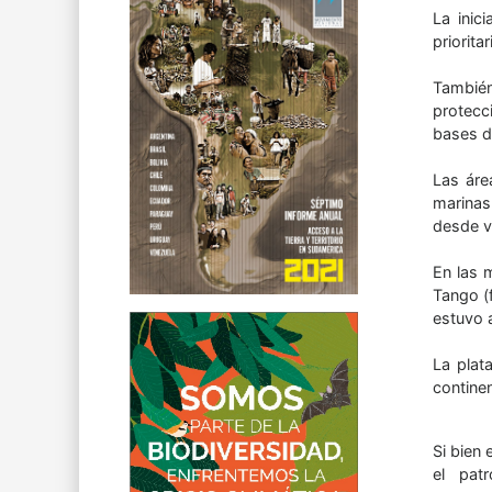
La inic
priorita
También
protecc
bases d
Las áre
marinas 
desde v
En las 
Tango (
estuvo 
La plat
continen
Si bien 
el patr