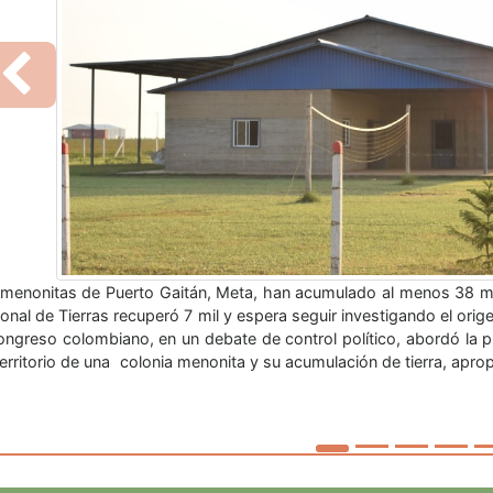
Previous
grafía: Medios publicos - Uruguay Río de Janeiro, 7 dic (EFECOM)
bro pleno del Mercado Común del Sur (Mercosur) después de que su
idencial del bloque regional, que se celebra en la ciudad brasileña de
ACTIVIDADES Y P