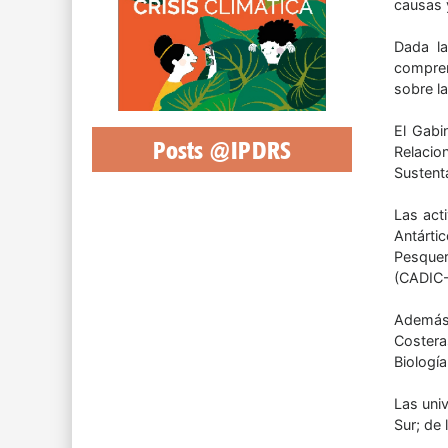
causas 
Dada la
compren
sobre la
El Gabi
Posts @IPDRS
Relacio
Sustent
Las act
Antárti
Pesquer
(CADIC
Además i
Costera
Biologí
Las uni
Sur; de 