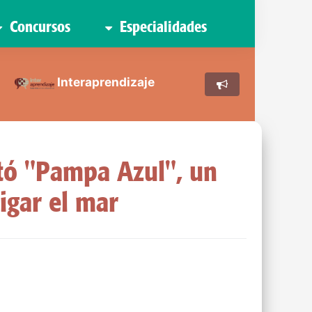
Concursos
Especialidades
Interaprendizaje
tó "Pampa Azul", un
igar el mar