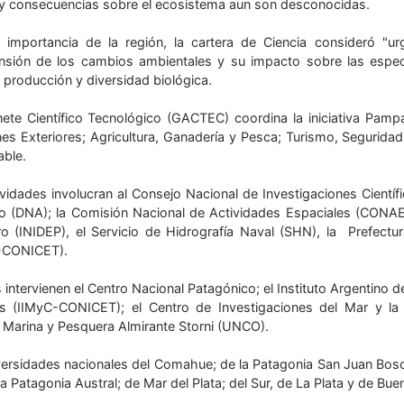
y consecuencias sobre el ecosistema aun son desconocidas.
 importancia de la región, la cartera de Ciencia consideró "ur
sión de los cambios ambientales y su impacto sobre las especi
 producción y diversidad biológica.
nete Científico Tecnológico (GACTEC) coordina la iniciativa Pamp
nes Exteriores; Agricultura, Ganadería y Pesca; Turismo, Seguridad
able.
ividades involucran al Consejo Nacional de Investigaciones Científ
co (DNA); la Comisión Nacional de Actividades Espaciales (CONAE);
o (INIDEP), el Servicio de Hidrografía Naval (SHN), la Prefectura
-CONICET).
ntervienen el Centro Nacional Patagónico; el Instituto Argentino de
s (IIMyC-CONICET); el Centro de Investigaciones del Mar y l
a Marina y Pesquera Almirante Storni (UNCO).
versidades nacionales del Comahue; de la Patagonia San Juan Bosco;
la Patagonia Austral; de Mar del Plata; del Sur, de La Plata y de Buen