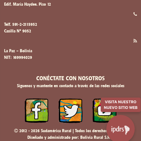
Av. 20 de octubre # 2396, casi esq. Belisario Salinas
Edif. María Haydee. Piso 12
Telf. 591-2-2115952
Casilla Nº 9052
La Paz – Bolivia
NIT: 169994029
CONÉCTATE CON NOSOTROS
Síguenos y mantente en contacto a travéz de las redes sociales
VISITA NUESTRO
NUEVO SITIO WEB