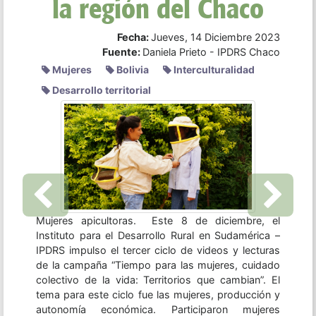
Fecha:
Lunes, 11 Diciembre 2023
Fuente:
IPDRS
Investigación
Previous
Next
Tras un proceso de relevamiento de información y
articulación con una serie de organizaciones,
instituciones y colectivos, presentamos un nuevo
Informe Anual sobre Acceso a la tierra y territorio
en Sudamérica, en esta oportunidad con un
enfoque basado en las mujeres. Este material,