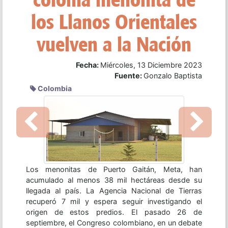
miembro
Fecha:
Viernes, 08 Diciembre 2023
Fuente:
Infobae
Previous
Next
Fotografía: Medios publicos - Uruguay Río de
Janeiro, 7 dic (EFECOM).- Bolivia se convirtió este
jueves en el quinto miembro pleno del Mercado
Común del Sur (Mercosur) después de que su
adhesión fuera oficializada en la LXIII cumbre
presidencial del bloque regional, que se celebra en
la ciudad brasileña de Río de Janeiro. ...