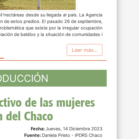
.- Bolivia se convirtió este jueves en el quinto
u adhesión fuera oficializada en la LXIII cumbre
 Río de Janeiro. ...
Leer más...
RODUCCIÓN
30 testimonios de
has por la tierra y
damérica
Fecha:
Lunes, 11 Diciembre 2023
Fuente:
IPDRS