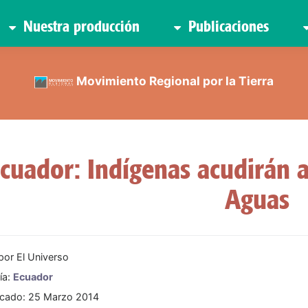
Nuestra producción
Publicaciones
Movimiento Regional por la Tierra
cuador: Indígenas acudirán a
Aguas
 por
El Universo
ía:
Ecuador
icado: 25 Marzo 2014