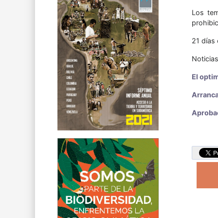
Los tem
prohibic
21 días
Noticia
El opti
Arranca
Aprobac
E