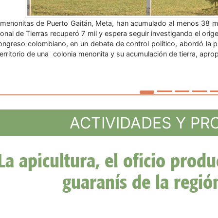
grafía: Medios publicos - Uruguay Río de Janeiro, 7 dic (EFECOM)
bro pleno del Mercado Común del Sur (Mercosur) después de que s
idencial del bloque regional, que se celebra en la ciudad brasileña de
ACTIVIDADES Y P
Informe Mujeres: Más de 
mujeres desde y por las luc
territorio en Su
nvestigación