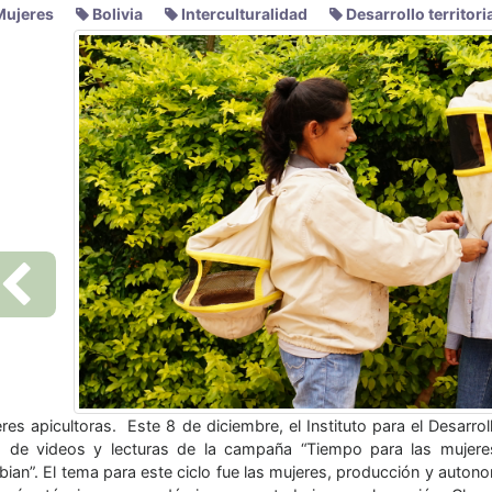
Previous
s un proceso de relevamiento de información y articulación co
ectivos, presentamos un nuevo Informe Anual sobre Acceso a l
rtunidad con un enfoque basado en las mujeres. Este material,
ramienta para organizaciones, instituciones de desarrollo, ac
culados al ámbito agrario y territorial. Encontra ...