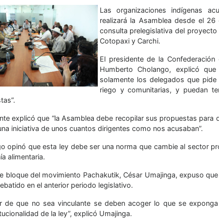
Las organizaciones indígenas acu
realizará la Asamblea desde el 26
consulta prelegislativa del proyec
Cotopaxi y Carchi.
El presidente de la Confederación
Humberto Cholango, explicó que 
solamente los delegados que pide 
riego y comunitarias, y puedan t
tas”.
gente explicó que “la Asamblea debe recopilar sus propuestas para 
una iniciativa de unos cuantos dirigentes como nos acusaban”.
o opinó que esta ley debe ser una norma que cambie al sector prod
a alimentaria.
 de bloque del movimiento Pachakutik, César Umajinga, expuso qu
ebatido en el anterior periodo legislativo.
r de que no sea vinculante se deben acoger lo que se exponga 
tucionalidad de la ley”, explicó Umajinga.