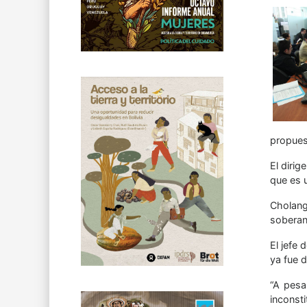
propues
El diri
que es 
Cholang
soberaní
El jefe
ya fue d
“A pesa
inconsti