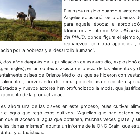
Fue hace un siglo cuando el entonc
Ángeles solucionó los problemas d
para aquella época: la apropiac
kilómetros. El informe
Más allá de la
del PNUD
, donde figura el ejempl
reaparezca “con otra apariencia”,
ación por la pobreza y el desarrollo humano”.
, dos años después de la publicación de ese estudio, explosionó di
g, en inglés), en un contexto alcista del precio de los alimentos 
ntalmente países de Oriente Medio los que se hicieron con vastas
r alimentos, provocando de forma paralela una creciente especul
Estados y nuevos actores han profundizado la moda, que justific
un aumento de la productividad.
 es ahora una de las claves en este proceso, pues cultivar alim
ar el agua que regó esos cultivos. “Aquellos que han estado co
en que el acceso al agua que obtienen, muchas veces gratis y si
ue las tierras mismas”, apunta un informe de la ONG Grain, que es
datos y estadísticas.