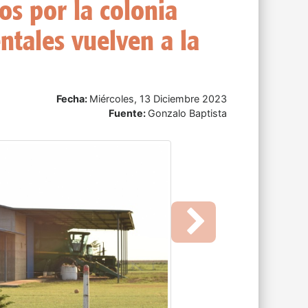
eso de Bolivia como su
bro
Fecha:
Viernes, 08 Diciembre 2023
Fuente:
Infobae
Next