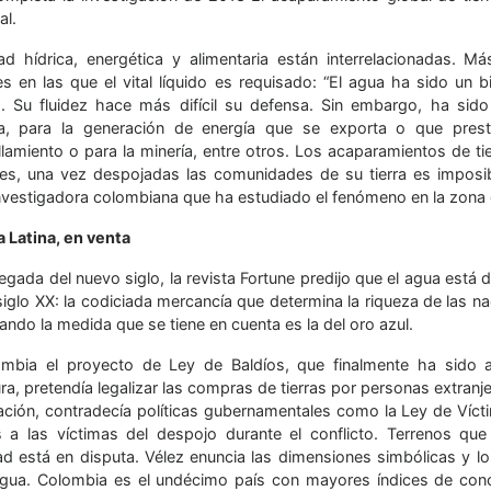
al.
ad hídrica, energética y alimentaria están interrelacionadas. M
es en las que el vital líquido es requisado: “El agua ha sido 
s. Su fluidez hace más difícil su defensa. Sin embargo, ha sid
va, para la generación de energía que se exporta o que presta
lamiento o para la minería, entre otros. Los acaparamientos de t
es, una vez despojadas las comunidades de su tierra es imposib
investigadora colombiana que ha estudiado el fenómeno en la zona 
 Latina, en venta
legada del nuevo siglo, la revista Fortune predijo que el agua está d
 siglo XX: la codiciada mercancía que determina la riqueza de las 
ando la medida que se tiene en cuenta es la del oro azul.
mbia el proyecto de Ley de Baldíos, que finalmente ha sido a
ura, pretendía legalizar las compras de tierras por personas extran
slación, contradecía políticas gubernamentales como la Ley de Víct
s a las víctimas del despojo durante el conflicto. Terreno
idad está en disputa. Vélez enuncia las dimensiones simbólicas y l
agua. Colombia es el undécimo país con mayores índices de conc