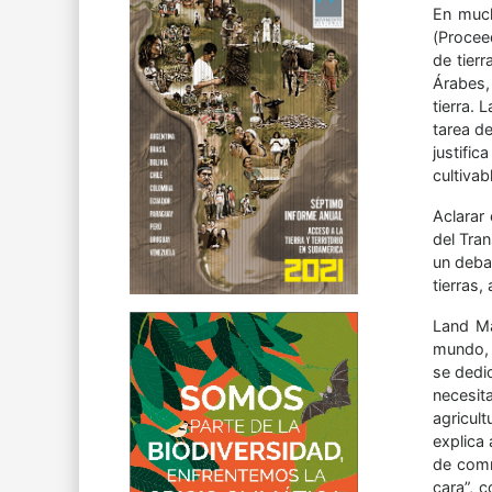
En much
(Procee
de tier
Árabes,
tierra. 
tarea de
justifi
cultiva
Aclarar 
del Tran
un deba
tierras,
Land Ma
mundo, 
se dedic
necesit
agricul
explica 
de comm
cara”, 