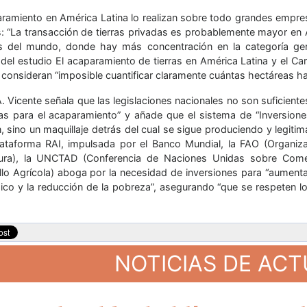
aramiento en América Latina lo realizan sobre todo grandes empre
: “La transacción de tierras privadas es probablemente mayor en 
s del mundo, donde hay más concentración en la categoría gener
 del estudio El acaparamiento de tierras en América Latina y el Ca
 consideran “imposible cuantificar claramente cuántas hectáreas ha
. Vicente señala que las legislaciones nacionales no son suficiente
s para el acaparamiento” y añade que el sistema de “Inversione
, sino un maquillaje detrás del cual se sigue produciendo y legitim
lataforma RAI, impulsada por el Banco Mundial, la FAO (Organiz
tura), la UNCTAD (Conferencia de Naciones Unidas sobre Comer
llo Agrícola) aboga por la necesidad de inversiones para “aumenta
co y la reducción de la pobreza”, asegurando “que se respeten los
NOTICIAS DE AC