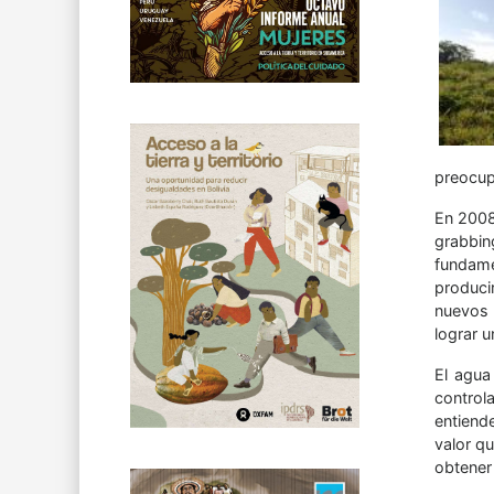
preocup
En 2008
grabbin
fundame
produci
nuevos 
lograr 
El agua
control
entiend
valor q
obtener 