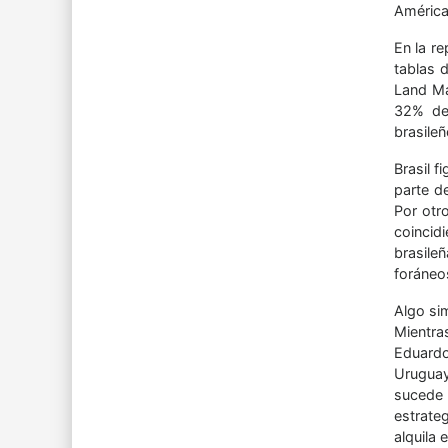
América
En la r
tablas 
Land Ma
32% de 
brasileñ
Brasil f
parte d
Por otr
coincid
brasileñ
foráneos
Algo si
Mientra
Eduardo
Uruguay
sucede 
estrate
alquila e