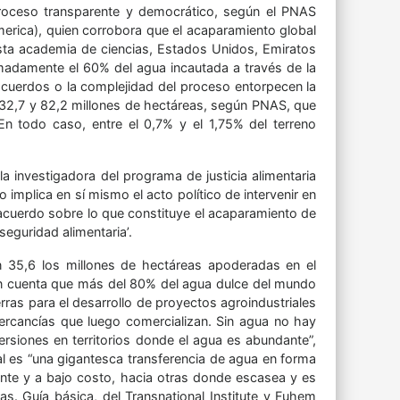
proceso transparente y democrático, según el PNAS
erica), quien corrobora que el acaparamiento global
sta academia de ciencias, Estados Unidos, Emiratos
imadamente el 60% del agua incautada a través de la
os acuerdos o la complejidad del proceso entorpecen la
los 32,7 y 82,2 millones de hectáreas, según PNAS, que
 En todo caso, entre el 0,7% y el 1,75% del terreno
la investigadora del programa de justicia alimentaria
lo implica en sí mismo el acto político de intervenir en
acuerdo sobre lo que constituye el acaparamiento de
seguridad alimentaria’.
n 35,6 los millones de hectáreas apoderadas en el
 en cuenta que más del 80% del agua dulce del mundo
ierras para el desarrollo de proyectos agroindustriales
mercancías que luego comercializan. Sin agua no hay
versiones en territorios donde el agua es abundante”,
bal es “una gigantesca transferencia de agua en forma
te y a bajo costo, hacia otras donde escasea y es
as. Guía básica, del Transnational Institute y Fuhem