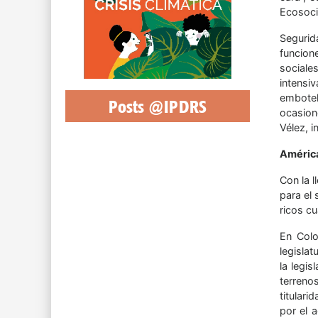
Ecosoci
Segurid
funcion
sociale
intensi
embotel
Posts @IPDRS
ocasion
Vélez, 
América
Con la l
para el
ricos cu
En Colo
legislat
la legi
terreno
titular
por el 