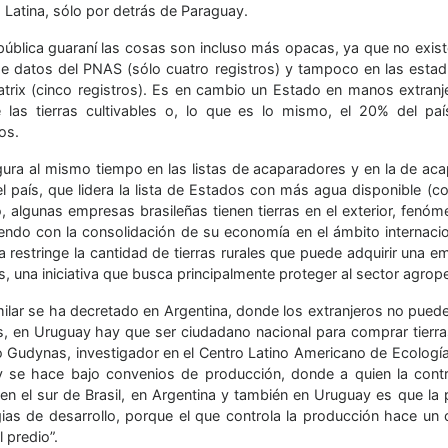
 Latina, sólo por detrás de Paraguay.
epública guaraní las cosas son incluso más opacas, ya que no exis
de datos del PNAS (sólo cuatro registros) y tampoco en las estadís
trix (cinco registros). Es en cambio un Estado en manos extranje
las tierras cultivables o, lo que es lo mismo, el 20% del paí
os.
igura al mismo tiempo en las listas de acaparadores y en la de aca
el país, que lidera la lista de Estados con más agua disponible (
o, algunas empresas brasileñas tienen tierras en el exterior, fenó
iendo con la consolidación de su economía en el ámbito internaci
a restringe la cantidad de tierras rurales que puede adquirir una e
, una iniciativa que busca principalmente proteger al sector agrope
milar se ha decretado en Argentina, donde los extranjeros no puede
s, en Uruguay hay que ser ciudadano nacional para comprar tierras
 Gudynas, investigador en el Centro Latino Americano de Ecología 
 se hace bajo convenios de producción, donde a quien la control
en el sur de Brasil, en Argentina y también en Uruguay es que la p
gias de desarrollo, porque el que controla la producción hace u
l predio”.