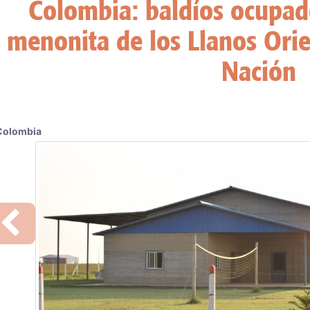
l Mercosur oficializa el ingr
quinto miem
Previous