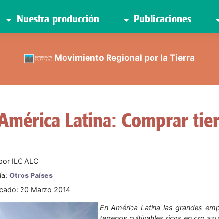
Nuestra producción
Publicaciones
Movimiento Regional por la Tierra
América Latina: Comprar tier
 por
ILC ALC
ía:
Otros Países
icado: 20 Marzo 2014
En América Latina las grandes emp
terrenos cultivables ricos en oro azu