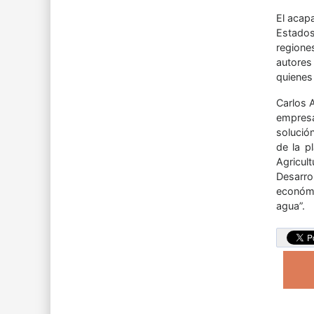
El acap
Estados
regione
autores
quienes
Carlos A
empresa
solución
de la p
Agricul
Desarro
económi
agua”.