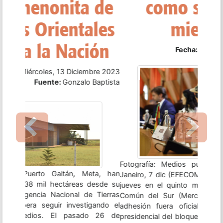
como su quinto
miembro
Fecha:
Viernes, 08 Diciembre 2023
Fuente:
Infobae
Previous
Next
Fotografía: Medios publicos - Uruguay Río de
Janeiro, 7 dic (EFECOM).- Bolivia se convirtió este
jueves en el quinto miembro pleno del Mercado
Común del Sur (Mercosur) después de que su
adhesión fuera oficializada en la LXIII cumbre
presidencial del bloque regional, que se celebra en