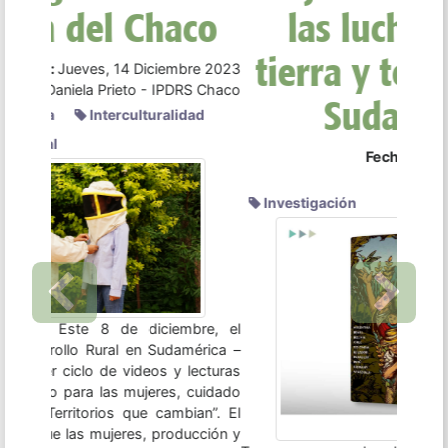
Sudamérica
Fecha:
Lunes, 11 Diciembre 2023
Fuente:
IPDRS
Investigación
Previous
Next
Tras un proceso de relevamiento de información y
articulación con una serie de organizaciones,
instituciones y colectivos, presentamos un nuevo
Informe Anual sobre Acceso a la tierra y territorio
en Sudamérica, en esta oportunidad con un