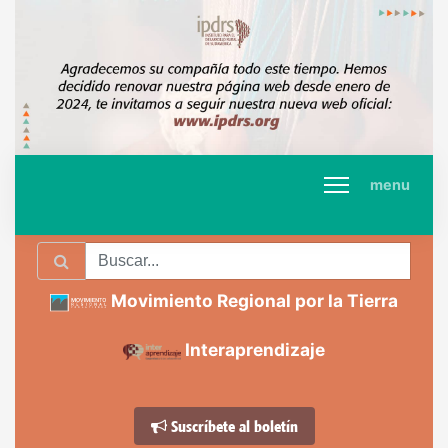
menu
Movimiento Regional por la Tierra
Interaprendizaje
Suscríbete al boletín