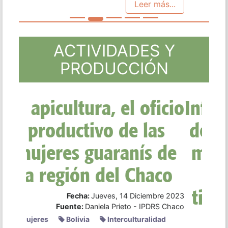
PRODUCCIÓN
Informe Mujeres: Más
de 30 testimonios de
mujeres desde y por
las luchas por la
tierra y territorio en
Sudamérica
Fecha:
Lunes, 11 Diciembre 2023
Fuente:
IPDRS
Investigación