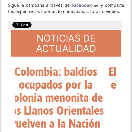
Sigue la campaña a través de
Facebook
, y comparte
tus experiencias aportando comentarios, fotos o videos.
NOTICIAS DE
ACTUALIDAD
El Mercosur oficializa
el ingreso de Bolivia
como su quinto
miembro
Fecha:
Viernes, 08 Diciembre 2023
Fuente:
Infobae