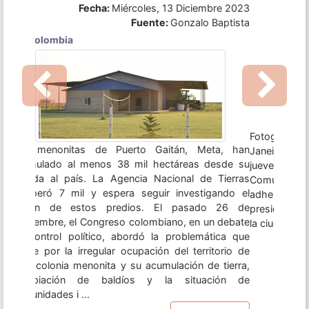
Previous
Next
Fotografía: Medios publicos - Uruguay Río de
Janeiro, 7 dic (EFECOM).- Bolivia se convirtió este
jueves en el quinto miembro pleno del Mercado
Común del Sur (Mercosur) después de que su
adhesión fuera oficializada en la LXIII cumbre
presidencial del bloque regional, que se celebra en
la ciudad brasileña de Río de Janeiro. ...
Leer más...
ACTIVIDADES Y