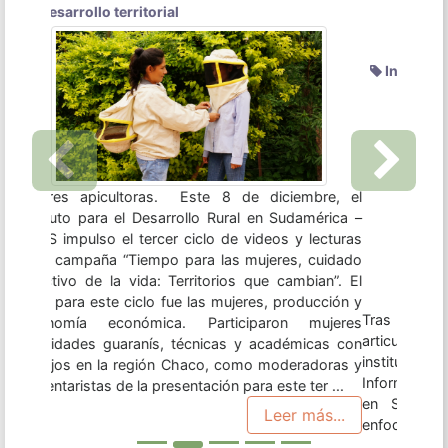
Previous
Next
Tras un proceso de relevamiento de información y
articulación con una serie de organizaciones,
instituciones y colectivos, presentamos un nuevo
Informe Anual sobre Acceso a la tierra y territorio
en Sudamérica, en esta oportunidad con un
enfoque basado en las mujeres. Este material,
como los anteriores, consiste en un insumo y
herramienta para organizaciones, instituciones de
desarrollo, académicos militantes y activistas
interesados y articulados al ámbito agrario y
territorial. Encontra ...