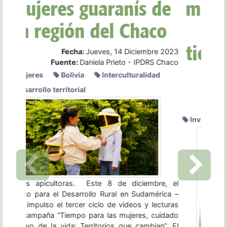
tierra y territorio en
Sudamérica
Fecha:
Lunes, 11 Diciembre 2023
Fuente:
IPDRS
Investigación
Previous
Next
Tras un proceso de relevamiento de información y
articulación con una serie de organizaciones,
instituciones y colectivos, presentamos un nuevo
Informe Anual sobre Acceso a la tierra y territorio