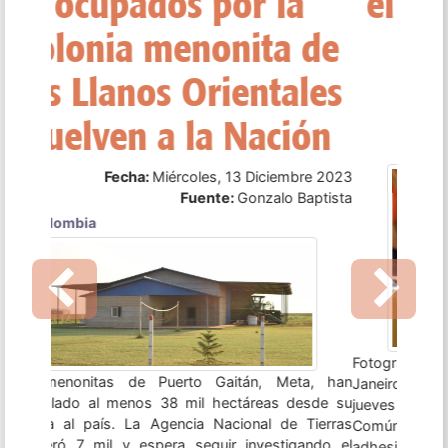
el ingreso de Bolivia
como su quinto
miembro
Fecha:
Viernes, 08 Diciembre 2023
Fuente:
Infobae
Previous
Next
Fotografía: Medios publicos - Uruguay Río de
Janeiro, 7 dic (EFECOM).- Bolivia se convirtió este
jueves en el quinto miembro pleno del Mercado
Común del Sur (Mercosur) después de que su
adhesión fuera oficializada en la LXIII cumbre