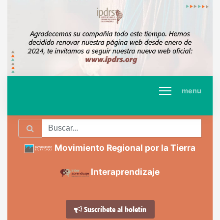
menu
Movimiento Regional por la Tierra
Interaprendizaje
Suscríbete al boletín