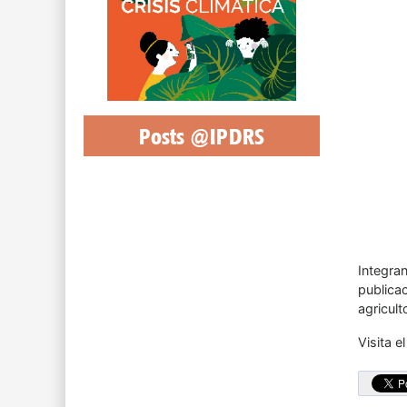
Posts @IPDRS
Integran
publica
agricult
Visita el