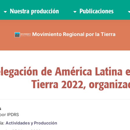
Nuestra producción
Publicaciones
Movimiento Regional por la Tierra
legación de América Latina e
Tierra 2022, organiza
s
 por
IPDRS
ía:
Actividades y Producción