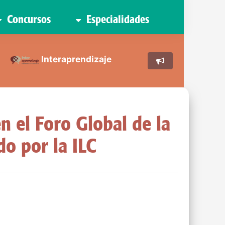
Concursos
Especialidades
Interaprendizaje
n el Foro Global de la
do por la ILC