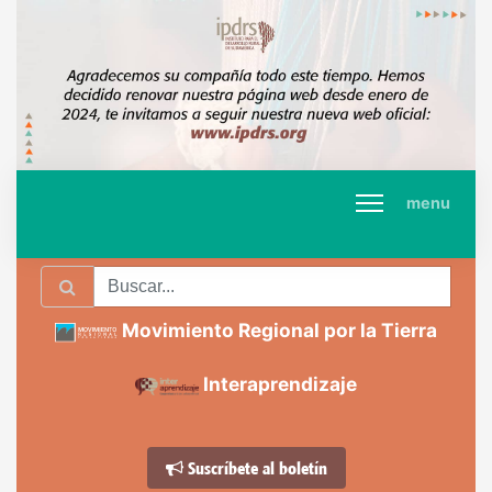
menu
Movimiento Regional por la Tierra
Interaprendizaje
Suscríbete al boletín