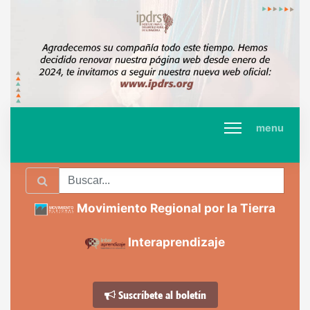
menu
Movimiento Regional por la Tierra
Interaprendizaje
Suscríbete al boletín