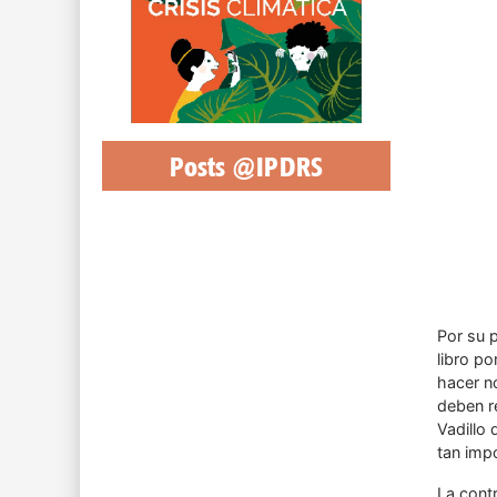
Posts @IPDRS
Por su p
libro po
hacer no
deben r
Vadillo 
tan impo
La contr