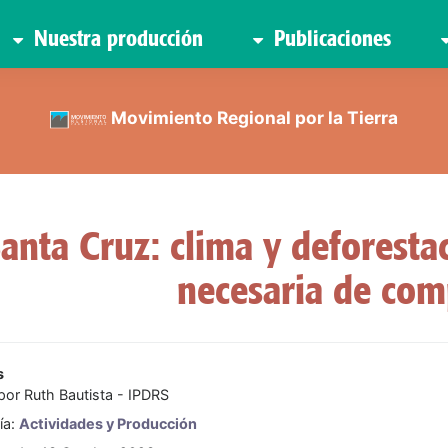
Nuestra producción
Publicaciones
Movimiento Regional por la Tierra
anta Cruz: clima y deforesta
necesaria de co
s
 por
Ruth Bautista - IPDRS
ía:
Actividades y Producción