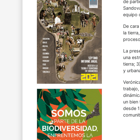
de parti
Sandoval
equipo 
De cara
la tierr
proceso
La pres
una estr
tierra; 
y urbana
Verónic
trabajo,
dinámica
un bien
desde 19
comunita