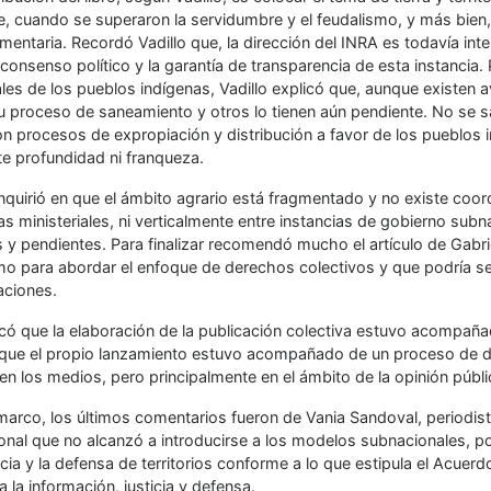
, cuando se superaron la servidumbre y el feudalismo, y más bien, l
limentaria. Recordó Vadillo que, la dirección del INRA es todavía int
consenso político y la garantía de transparencia de esta instancia
iales de los pueblos indígenas, Vadillo explicó que, aunque existen
u proceso de saneamiento y otros lo tienen aún pendiente. No se 
on procesos de expropiación y distribución a favor de los pueblos 
te profundidad ni franqueza.
inquirió en que el ámbito agrario está fragmentado y no existe coord
as ministeriales, ni verticalmente entre instancias de gobierno sub
 y pendientes. Para finalizar recomendó mucho el artículo de Gabri
o para abordar el enfoque de derechos colectivos y que podría ser 
aciones.
icó que la elaboración de la publicación colectiva estuvo acompaña
y que el propio lanzamiento estuvo acompañado de un proceso de dif
en los medios, pero principalmente en el ámbito de la opinión públi
arco, los últimos comentarios fueron de Vania Sandoval, periodista 
ional que no alcanzó a introducirse a los modelos subnacionales, por
ncia y la defensa de territorios conforme a lo que estipula el Acue
 la información, justicia y defensa.