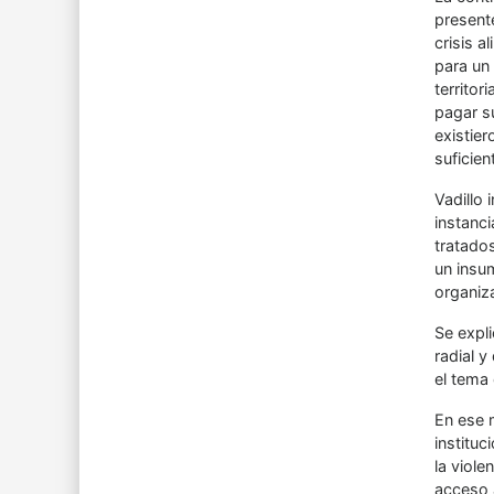
presente
crisis a
para un 
territor
pagar s
existier
suficien
Vadillo 
instanci
tratados
un insum
organiz
Se expl
radial 
el tema 
En ese m
instituc
la viole
acceso a