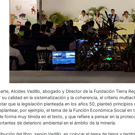
arte, Alcides Vadillo, abogado y Director de la Fundación Tierra Reg
r su calidad en la sistematización y la coherencia, el criterio multi
tar que la legislación planteada en los años 50, planteó principios 
eplantear, por ejemplo, el tema de la Función Económica Social en
de forma muy tímida en el texto, y que refiere a pensar en la protec
rtantes de deterioro ambiental en el ámbito de la minería.
ibución del libro, según Vadillo, es colocar el tema de tierra y terri