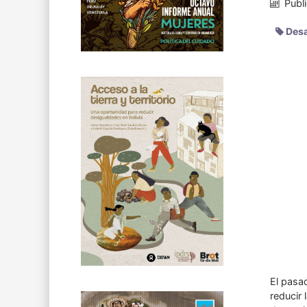
Publ
Desar
El pasad
reducir 