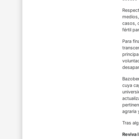
Respecto
medios, 
casos, q
fértil p
Para fin
transcen
princip
volunta
desapare
Bazober
cuya ca
universi
actuali
pertinen
agraria y
Tras alg
Reviva 