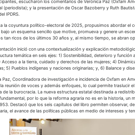
cipantes, escucharon los comentarios de Verónica Paz (Oxfam Améric
 (periodista); y la presentación de Oscar Bazoberry y Ruth Bautista
del IPDRS.
 a la coyuntura político-electoral de 2025, propusimos abordar el 
a, bajo un esquema sencillo que motive, promueva y genere un escen
s tan ricos de los últimos 30 años y, al mismo tiempo, se abran op
entación inició con una contextualización y explicación metodológi
uctura temática en seis ejes: 1) Sostenibilidad, deterioro y función am
3) Acceso a la tierra, cuidado y derechos de las mujeres; 4) Dinámic
s; 5) Pueblos indígenas y naciones originarias; y, 6) Balance y diseñ
a Paz, Coordinadora de investigación e incidencia de Oxfam en Amé
 la reunión de voces y además enfoques, lo cual permite traslucir el
 de la burocracia. La nueva estructura estatal destinada a redistrib
 fundamental, por lo que la reforma agraria no es en la historia, 
53. Destacó que los seis capítulos del libro permiten observar, de
ria, el avance de las políticas públicas en medio de intereses y te