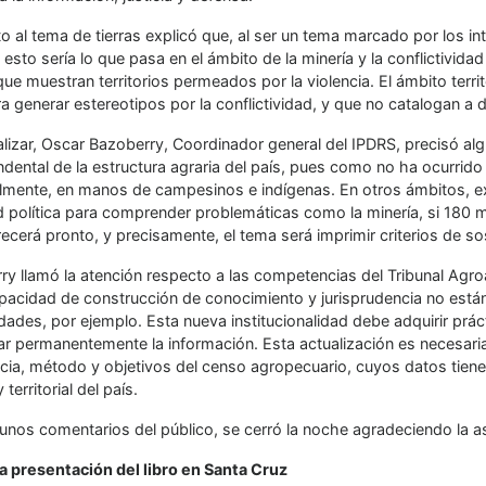
 al tema de tierras explicó que, al ser un tema marcado por los int
esto sería lo que pasa en el ámbito de la minería y la conflictivida
ue muestran territorios permeados por la violencia. El ámbito territ
ara generar estereotipos por la conflictividad, y que no catalogan 
alizar, Oscar Bazoberry, Coordinador general del IPDRS, precisó al
dental de la estructura agraria del país, pues como no ha ocurrido 
almente, en manos de campesinos e indígenas. En otros ámbitos, e
d política para comprender problemáticas como la minería, si 180 m
cerá pronto, y precisamente, el tema será imprimir criterios de sos
ry llamó la atención respecto a las competencias del Tribunal Agr
pacidad de construcción de conocimiento y jurisprudencia no está
dades, por ejemplo. Esta nueva institucionalidad debe adquirir prác
zar permanentemente la información. Esta actualización es necesari
cia, método y objetivos del censo agropecuario, cuyos datos tienen
 territorial del país.
unos comentarios del público, se cerró la noche agradeciendo la as
la presentación del libro en Santa Cruz