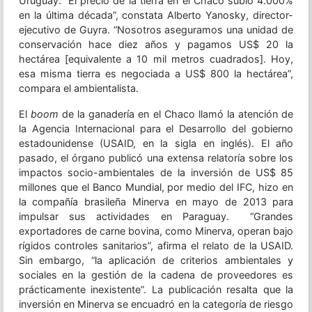
Uruguay. “El precio de la tierra en el Chaco subió 4.000%
en la última década”, constata Alberto Yanosky, director-
ejecutivo de Guyra. “Nosotros aseguramos una unidad de
conservación hace diez años y pagamos US$ 20 la
hectárea [equivalente a 10 mil metros cuadrados]. Hoy,
esa misma tierra es negociada a US$ 800 la hectárea”,
compara el ambientalista.
El
boom
de la ganadería en el Chaco llamó la atención de
la Agencia Internacional para el Desarrollo del gobierno
estadounidense (USAID, en la sigla en inglés). El año
pasado, el órgano publicó una extensa relatoría sobre los
impactos socio-ambientales de la inversión de US$ 85
millones que el Banco Mundial, por medio del IFC, hizo en
la compañía brasileña Minerva en mayo de 2013 para
impulsar sus actividades en Paraguay. “Grandes
exportadores de carne bovina, como Minerva, operan bajo
rígidos controles sanitarios”, afirma el relato de la USAID.
Sin embargo, “la aplicación de criterios ambientales y
sociales en la gestión de la cadena de proveedores es
prácticamente inexistente”. La publicación resalta que la
inversión en Minerva se encuadró en la categoría de riesgo