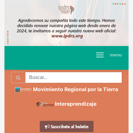
menu
Movimiento Regional por la Tierra
Interaprendizaje
Suscríbete al boletín