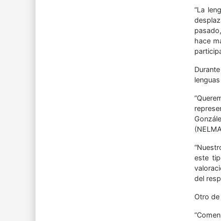
“La len
desplaz
pasado,
hace má
particip
Durante
lenguas
“Querem
represe
Gonzále
(NELMA)
“Nuestr
este ti
valorac
del res
Otro de 
“Comenz