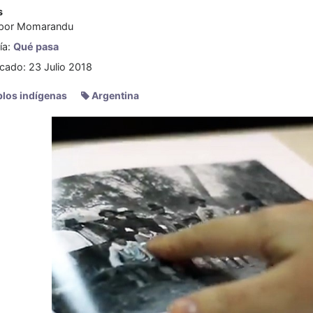
s
 por
Momarandu
ía:
Qué pasa
icado: 23 Julio 2018
los indígenas
Argentina