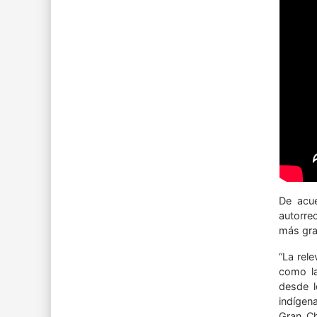
De acue
autorre
más gra
“La rel
como la
desde l
indígen
Gran Ch