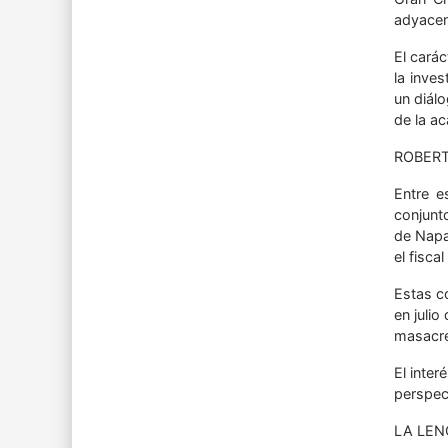
adyacen
El carác
la inve
un diál
de la a
ROBERT
Entre e
conjunt
de Napa
el fisca
Estas c
en julio
masacre
El inte
perspec
LA LEN