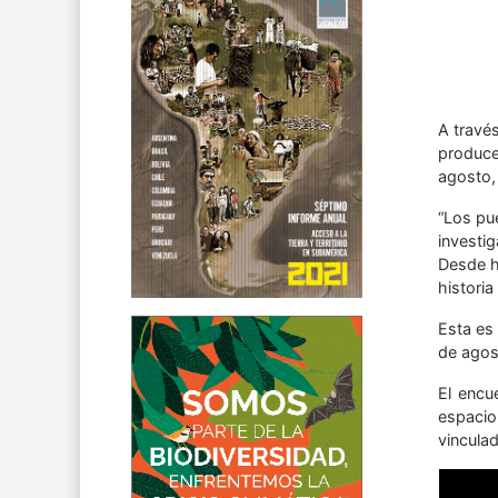
A través
produce
agosto,
“Los pu
investi
Desde h
historia
Esta es 
de agos
El encu
espacio
vinculad