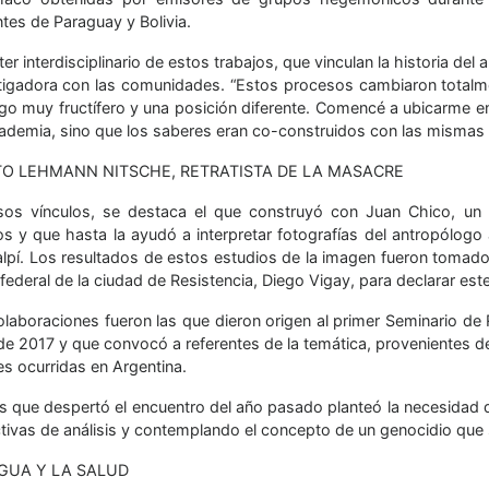
tes de Paraguay y Bolivia.
ter interdisciplinario de estos trabajos, que vinculan la historia del
stigadora con las comunidades. “Estos procesos cambiaron totalm
ogo muy fructífero y una posición diferente. Comencé a ubicarme e
cademia, sino que los saberes eran co-construidos con las mismas
O LEHMANN NITSCHE, RETRATISTA DE LA MASACRE
sos vínculos, se destaca el que construyó con Juan Chico, un h
os y que hasta la ayudó a interpretar fotografías del antropólo
lpí. Los resultados de estos estudios de la imagen fueron tomad
l federal de la ciudad de Resistencia, Diego Vigay, para declarar 
olaboraciones fueron las que dieron origen al primer Seminario de 
 de 2017 y que convocó a referentes de la temática, provenientes de 
s ocurridas en Argentina.
rés que despertó el encuentro del año pasado planteó la necesidad
tivas de análisis y contemplando el concepto de un genocidio que s
GUA Y LA SALUD