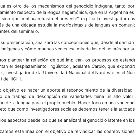
gua es otro de los mecanismos del genocidio indígena, tanto por
amiento respecto de la lengua hegemónica, que en la Argentina es
 sino que continúan hasta el presente”, explica la investigadora a
s de una década estudia la morfosintaxis de lenguas en comunid
antes del seminario.
 su presentación, analizará las concepciones que, desde el sentido
 indígenas y cómo muchas veces esa mirada las define más por sus
os plantear la reflexión de qué implican los procesos de estandari
ntan el desplazamiento lingüístico”, adelanta Carpio, que expondr
z, investigador de la Universidad Nacional del Nordeste en el Nú
 del IIGHI.
o objetivo es hacer un aporte al reconocimiento de la diversidad l
po de trabajo de descripción de variedades tiene un alto valor
ión de la lengua para el propio pueblo. Hacer foco en una varieda
peto que como investigadores sociales debemos tener a la autoadscr
los aspectos desde los que se analizará el genocidio latente en los
amos esta línea con el objetivo de reivindicar las cosmovisione