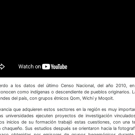
rdo a los datos del último Censo Nacional, del año 2010, e
conocen como indígenas o descendiente de pueblos originarios. L
ndes del país, con grupos étnicos Qom, Wichí y Moqoit.
evancia que adquieren estos sectores en la región es muy import
s universidades ejecuten proyectos de investigación vinculado
os inicios de su formación trabajó estas cuestiones, con una t
a chaqueño. Sus estudios después se orientaron hacia la fotogr
aco obtenidas por emisores de grupos hegemónicos durante l