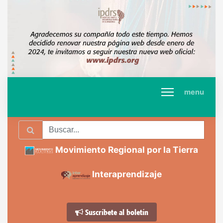
menu
Movimiento Regional por la Tierra
Interaprendizaje
Suscríbete al boletín