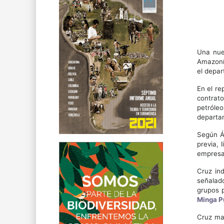
Una nuev
Amazonía
el depar
En el re
contrat
petróleo
departa
Según Ál
previa, 
empresa 
Cruz in
señalado
grupos p
Minga 
Cruz man