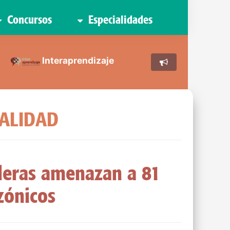
Concursos
Especialidades
Interaprendizaje
UALIDAD
leras amenazan a 81
zónicos