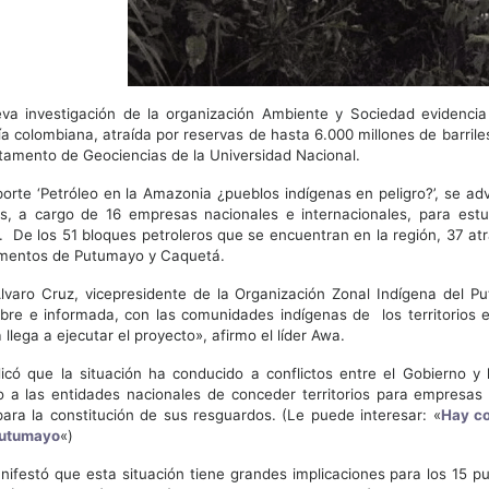
a investigación de la organización Ambiente y Sociedad evidencia l
 colombiana, atraída por reservas de hasta 6.000 millones de barril
tamento de Geociencias de la Universidad Nacional.
porte ‘Petróleo en la Amazonia ¿pueblos indígenas en peligro?’, se ad
os, a cargo de 16 empresas nacionales e internacionales, para estu
. De los 51 bloques petroleros que se encuentran en la región, 37 at
mentos de Putumayo y Caquetá.
varo Cruz, vicepresidente de la Organización Zonal Indígena del Pu
libre e informada, con las comunidades indígenas de los territorios
llega a ejecutar el proyecto», afirmo el líder Awa.
dicó que la situación ha conducido a conflictos entre el Gobierno 
 a las entidades nacionales de conceder territorios para empresas 
ara la constitución de sus resguardos. (Le puede interesar: «
Hay co
Putumayo
«)
ifestó que esta situación tiene grandes implicaciones para los 15 p