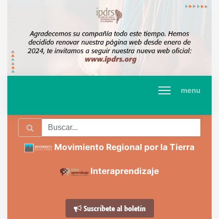
menu
Movimiento Regional por la Tierra
Interaprendizaje
Suscríbete al boletín