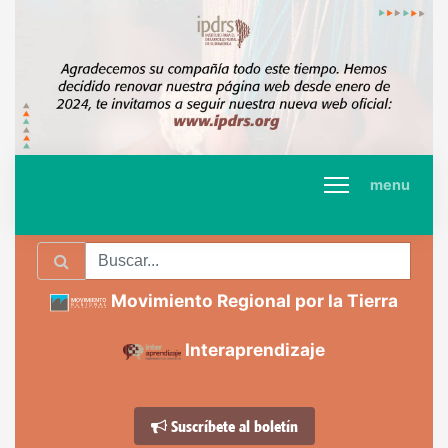
menu
Movimiento Regional por la Tierra
Interaprendizaje
Suscríbete al boletín