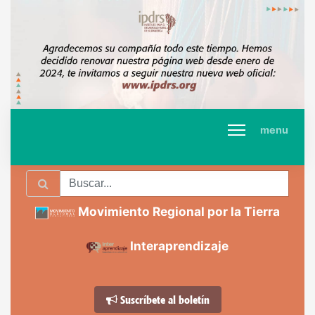
menu
Movimiento Regional por la Tierra
Interaprendizaje
Suscríbete al boletín