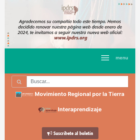
menu
Movimiento Regional por la Tierra
Interaprendizaje
Suscríbete al boletín