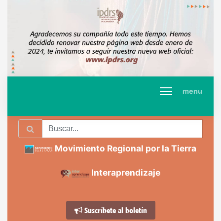
menu
Movimiento Regional por la Tierra
Interaprendizaje
Suscríbete al boletín