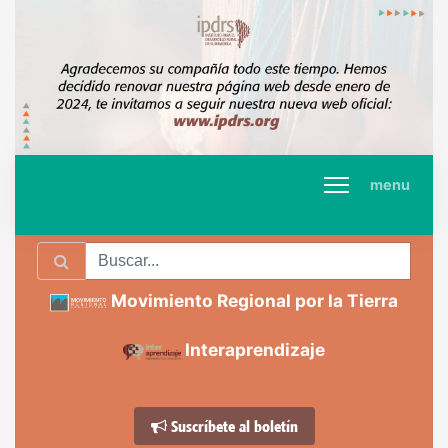
menu
Movimiento Regional por la Tierra
Interaprendizaje
Suscríbete al boletín