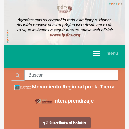
menu
Movimiento Regional por la Tierra
Interaprendizaje
Suscríbete al boletín