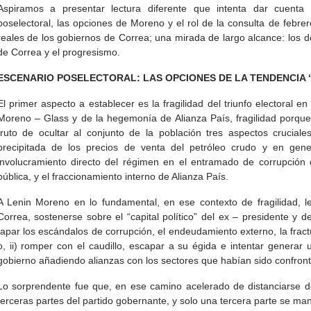
Aspiramos a presentar lectura diferente que intenta dar cuenta
poselectoral, las opciones de Moreno y el rol de la consulta de febre
reales de los gobiernos de Correa; una mirada de largo alcance: los d
de Correa y el progresismo.
ESCENARIO POSELECTORAL: LAS OPCIONES DE LA TENDENCIA 
El primer aspecto a establecer es la fragilidad del triunfo electoral e
Moreno – Glass y de la hegemonía de Alianza País, fragilidad porq
fruto de ocultar al conjunto de la población tres aspectos crucial
precipitada de los precios de venta del petróleo crudo y en gene
involucramiento directo del régimen en el entramado de corrupción
pública, y el fraccionamiento interno de Alianza País.
A Lenin Moreno en lo fundamental, en ese contexto de fragilidad, l
Correa, sostenerse sobre el “capital político” del ex – presidente y de
tapar los escándalos de corrupción, el endeudamiento externo, la frac
o, ii) romper con el caudillo, escapar a su égida e intentar generar
gobierno añadiendo alianzas con los sectores que habían sido confron
Lo sorprendente fue que, en ese camino acelerado de distanciarse del
terceras partes del partido gobernante, y solo una tercera parte se mant