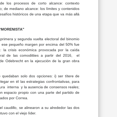
 de los procesos de corto alcance: contexto
ro; de mediano alcance: los límites y contenidos
esafíos históricos de una etapa que va más allá
“MORENISTA”
n primera y segunda vuelta electoral del binomio
ue ese pequeño margen por encima del 50% fue
es: la crisis económica provocada por la caída
ral de las comoditties a partir del 2016, el
 de Odebrecht en la ejecución de la gran obra
e quedaban solo dos opciones: i) ser títere de
legar en él las estrategias confrontativas, para
tura interna y la ausencia de consensos reales;
 un espacio propio con una parte del partido de
tados por Correa.
 caudillo, se alinearon a su alrededor las dos
uvo con el viejo líder.