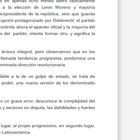
ues en apenas ocho meses alteró radicalmente
to a la elección de Lenin Moreno y mayoría
icepresidente de la república, sino que guarda
rrupción protagonizado por Odebrecht; el partido
controla ahora el aparato oficial y la mayoría del
o del partido, intenta formar otro, y significa la
 lectura integral, pero observamos que en los
a llamada tendencia progresista, predomina una
enominada dirección revolucionaria.
lable a la de un golpe de estado, se trata de
l poder, una nueva versión de los denominado
s un grave error, desconoce la complejidad del
s y sectores en disputa, las debilidades y fuertes
 lugar, al propio progresismo, en segundo lugar,
n Latinoamérica.