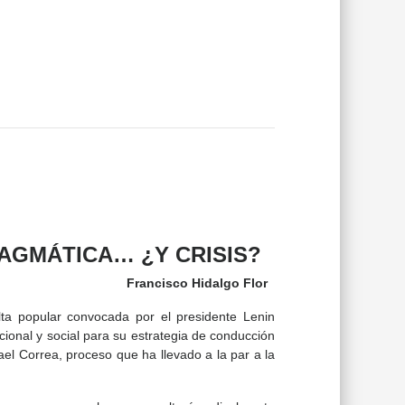
RAGMÁTICA… ¿Y CRISIS?
F
rancisco
H
idalgo
F
lor
ta popular convocada por el presidente Lenin
cional y social para su estrategia de conducción
ael Correa, proceso que ha llevado a la par a la