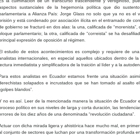
Es la culminación de un transcurso trascendente y vertiginoso, p
aspectos sustanciales de la hegemonía política que dio susten
parlamentaria a Alianza País: Jorge Glass no solo que ya no es el v
prisión y está condenado por asociación ilícita en el entramado de co
de gobierno se fracturó en dos alas: la una, calificada de “morenista”, 
bloque parlamentario; la otra, calificada de “correista” se ha desafiliad
principal expresión de oposición al régimen.
El estudio de estos acontecimientos es complejo y requiere de una
analistas internacionales, en especial aquellos ubicados dentro de l
lectura inmediatista y simplificadora de la traición al líder y a la autod
Para estos analistas en Ecuador estamos frente una situación asimi
derechistas solapados e incrustados que se han tomado al asalto e
“golpes blandos”.
Y no es así. Leer de la mencionada manera la situación de Ecuador e
proceso político en sus niveles de larga y corta duración, las tendencia
errores de los diez años de una denominada “revolución ciudadana”.
Actuar con dicha mirada ligera y ahistórica hace mucho mal, en primer
al conjunto de sectores que luchan por una transformación profunda e