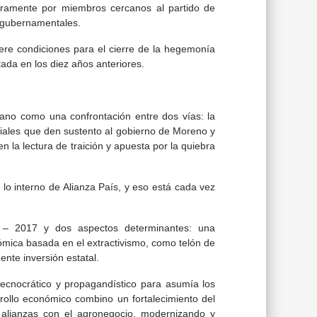
gramente por miembros cercanos al partido de
s gubernamentales.
ere condiciones para el cierre de la hegemonía
tada en los diez años anteriores.
iano como una confrontación entre dos vías: la
ciales que den sustento al gobierno de Moreno y
n la lectura de traición y apuesta por la quiebra
lo interno de Alianza País, y eso está cada vez
 – 2017 y dos aspectos determinantes: una
nómica basada en el extractivismo, como telón de
ente inversión estatal.
 tecnocrático y propagandístico para asumía los
rrollo económico combino un fortalecimiento del
 alianzas con el agronegocio, modernizando y