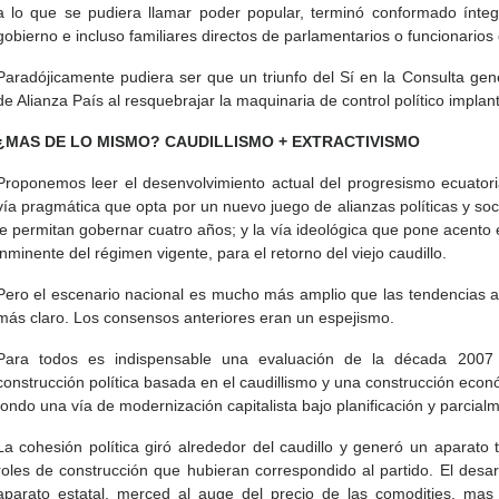
a lo que se pudiera llamar poder popular, terminó conformado ínte
gobierno e incluso familiares directos de parlamentarios o funcionario
Paradójicamente pudiera ser que un triunfo del Sí en la Consulta gen
de Alianza País al resquebrajar la maquinaria de control político implan
¿MAS DE LO MISMO? CAUDILLISMO + EXTRACTIVISMO
Proponemos leer el desenvolvimiento actual del progresismo ecuator
vía pragmática que opta por un nuevo juego de alianzas políticas y so
le permitan gobernar cuatro años; y la vía ideológica que pone acento e
inminente del régimen vigente, para el retorno del viejo caudillo.
Pero el escenario nacional es mucho más amplio que las tendencias a 
más claro. Los consensos anteriores eran un espejismo.
Para todos es indispensable una evaluación de la década 2007
construcción política basada en el caudillismo y una construcción eco
fondo una vía de modernización capitalista bajo planificación y parcialm
La cohesión política giró alrededor del caudillo y generó un aparato
roles de construcción que hubieran correspondido al partido. El desa
aparato estatal, merced al auge del precio de las comodities, mas