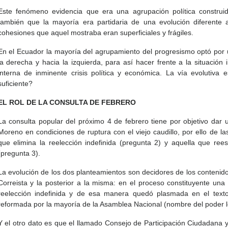
Este fenómeno evidencia que era una agrupación política construi
también que la mayoría era partidaria de una evolución diferente 
cohesiones que aquel mostraba eran superficiales y frágiles.
En el Ecuador la mayoría del agrupamiento del progresismo optó por u
la derecha y hacia la izquierda, para así hacer frente a la situación in
interna de inminente crisis política y económica. La vía evolutiv
suficiente?
EL ROL DE LA CONSULTA DE FEBRERO
La consulta popular del próximo 4 de febrero tiene por objetivo dar u
Moreno en condiciones de ruptura con el viejo caudillo, por ello de la
que elimina la reelección indefinida (pregunta 2) y aquella que rees
(pregunta 3).
La evolución de los dos planteamientos son decidores de los contenido
Correista y la posterior a la misma: en el proceso constituyente una
reelección indefinida y de esa manera quedó plasmada en el texto
reformada por la mayoría de la Asamblea Nacional (nombre del poder le
Y el otro dato es que el llamado Consejo de Participación Ciudadana