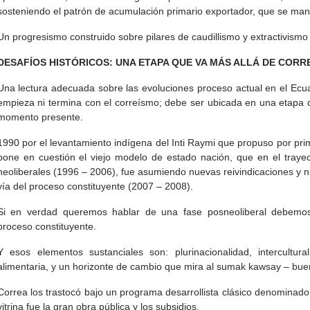
sosteniendo el patrón de acumulación primario exportador, que se mant
Un progresismo construido sobre pilares de caudillismo y extractivismo
DESAFÍOS HISTÓRICOS: UNA ETAPA QUE VA MÁS ALLÁ DE CORR
Una lectura adecuada sobre las evoluciones proceso actual en el Ecua
empieza ni termina con el correísmo; debe ser ubicada en una etapa q
momento presente.
1990 por el levantamiento indígena del Inti Raymi que propuso por p
pone en cuestión el viejo modelo de estado nación, que en el tray
neoliberales (1996 – 2006), fue asumiendo nuevas reivindicaciones y 
vía del proceso constituyente (2007 – 2008).
Si en verdad queremos hablar de una fase posneoliberal debemos 
proceso constituyente.
Y esos elementos sustanciales son: plurinacionalidad, intercultura
alimentaria, y un horizonte de cambio que mira al sumak kawsay – buen 
Correa los trastocó bajo un programa desarrollista clásico denominado 
vitrina fue la gran obra pública y los subsidios.