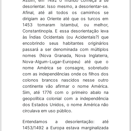
Assim, em 1492 o mundo começa a se
desorientar. Isso mesmo, a desorientar-se.
Afinal, até ali todos os caminhos se
dirigiam ao Oriente até que os turcos em
1453 tomaram Istambul, ou melhor,
Constantinopla. E essa desorientação leva
às Índias Ocidentais (ou Acidentais?) que
encobrindo seus habitantes originários
passará a ser denominada com múltiplos
nomes (Nova Granada, Nova Inglaterra,
Nova-Algum-Lugar-Europeu) até que o
nome América se consagre, sobretudo
com as independências onde os filhos dos
colonos brancos nascidos nesse outro
continente vão afirmar o nome América.
Sim, até 1776 com o primeiro abalo na
geopolítica colonial com a independência
dos Estados Unidos, o nome América não
circulava em uso público.
Entendamos a desorientação: até
1453/1492 a Europa estava marginalizada