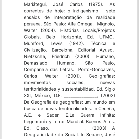
Mariátegui, José Carlos (1975). As
correntes de hoje: o indigenismo - sete
ensaios de interpretação da realidade
peruana. São Paulo: Alfa Omega. Mignolo,
Walter (2004). Histórias Locais/Projetos
Globais. Belo Horizonte, Ed. UFMG.
Mumford, Lewis (1942). Técnica e
Civilização. Barcelona, Editorial Ayuso.
Nietzsche, Friedrich (2000). Humano,
Demasiado Humano. São Paulo,
Companhia das Letras. Porto-Gonçalves,
Carlos Walter (2001). Geo-grafías:
movimientos sociales, nuevas
territorialidades y sustentabilidad. Ed. Siglo
XXI, México, D.F. _______________, (2002)
Da Geografia às geografias: um mundo em
busca de novas territorialidades. In Ceceña,
A.E. e Sader, E.La Guerra Infinita:
hegemonía y terror Mundial. Buenos Aires.
Ed. Claso. ______________, (2003) A
Geograficidade do Social. In Seoane, José