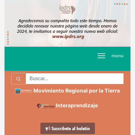
menu
Movimiento Regional por la Tierra
Interaprendizaje
Suscríbete al boletín