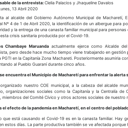
able de la entrevista:
Clelia Palacios y Jhaqueline Davalos
Lunes, 13 Abril 2020
sta al alcalde del Gobierno Autónomo Municipal de Macharetí,
al Nº 4 de 1 de Abril 2020, la identificación de un albergue para 
idad y la entrega de una canasta familiar municipal para personas 
esta crisis sanitaria producida por el Covid-19.
es Chambaye Maruanda
actualmente ejerce como Alcalde del 
ista, pero desde hace mucho tiempo viene trabajando en gestión púb
a PGTI en la Capitanía Zona Machareti. Posteriormente asumiria c
ntando al Pueblo Guaraní durante cinco años.
e encuentra el Municipio de Macharetí para enfrentar la alerta s
rganizado nuestro COE municipal, a la cabeza del alcalde muni
io, organizaciones sociales como la Capitanía y la Centralía d
n, miembros del Comité Cívico y otros actores sociales de nuestro 
s el efecto de la pandemia en Macharetí, en el centro del poblad
to que está causando el Covid-19 es en la canasta familiar. Hay ge
 en estos días. La parte productiva también se ve afectada porque