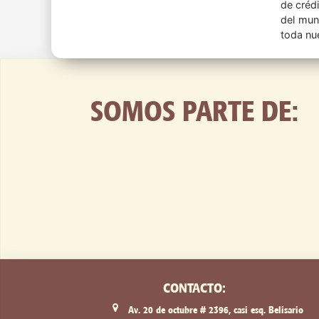
de crédi
del mun
toda nu
SOMOS PARTE DE:
CONTACTO:
Av. 20 de octubre # 2396, casi esq. Belisario