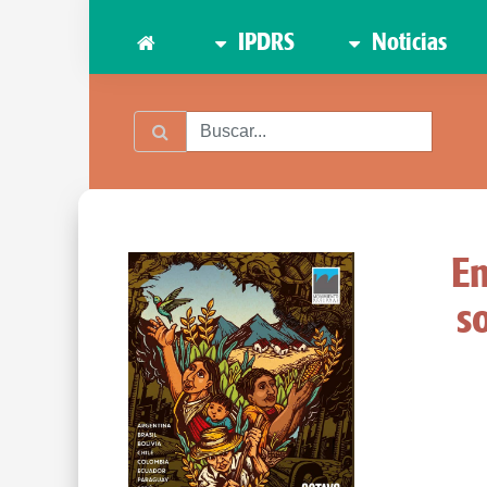
IPDRS
Noticias
En
s