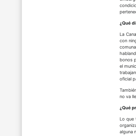
condici
pertene
¿Qué di
La Cana
con nin
comunal
habland
bonos p
el muni
trabajan
oficial 
También
no va ll
¿Qué pr
Lo que 
organiz
alguna 