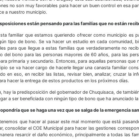
ones no son muy favorables para hacer un buen control en esa parte
ce a nuestro municipio.
sposiciones están pensando para las familias que no están reci
sta familiar que estamos queriendo ofrecer como municipio es p
gún tipo de bono. Se va hacer un estudio en cada comunidad, bi
es para que llegue a estas familias que verdaderamente no recib
o del bono para las personas mayores de 60 años, para las pers
ara primaria y secundario. Entonces, para aquellas personas que n
cipio se va hacer cargo de hacerle llegar una canasta familiar co
do en eso, en recibir las listas, revisar bien, analizar, cruzar la 
para hacer la entrega de estos productos en los próximos días.
, hay la predisposición del gobernador de Chuquisaca, de también a
egar a ser beneficiada con ningún tipo de bono que ha anunciado la 
opondría que se haga una vez que se salga de la emergencia san
tenemos que hacer al pasar este mal momento que está pasando 
ar, consolidar el COE Municipal para hacer las gestiones correspo
manera resarcir el daño económico, principalmente a todas las f