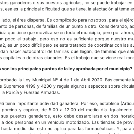
stos ganaderos o sus puestos agrícolas, no se puede trabajar en 
, esa es la principal dificultad que se tiene, la afectación al tema
 lado, el área dispersa. Es complicado para nosotros, para el ejérci
nto de personas, de familias de un punto a otro. Considerando, a
icía que tiene que movilizarse en todo el municipio, pero por ahora
a un poco el trabajo, pero eso no es suficiente porque nuestro 
2, es un poco difícil pero se esta tratando de coordinar con las 
dan hacer autocontrol de familias que llegan, de familias que sal
 capitales o de otras ciudades. Es el trabajo que se viene realizan
 son los principales puntos de la ley aprobada por el municipio?
probado la Ley Municipal Nº 4 de 1 de Abril 2020. Básicamente l
s Supremos 4199 y 4200 y regula algunos aspectos sobre circulac
 la Policía y Fuerzas Armadas.
tí tiene importante actividad ganadera. Por eso, establece (Artíc
 porcino y caprino, de 5:00 a 12:00 del medio día. Igualmente
 sus puestos ganaderos, esto debe desarrollarse en dos horari
a dos personas en un vehículo motorizado. Las tiendas de provi
 hasta medio día, esto no aplica para las farmacéuticas. Y, para