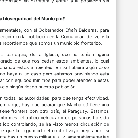
torizado en carretera y entrar a la población sin
la bioseguridad del Municipio?
amentales, con el Gobernador Efraín Balderas, para
fección en la población en la Comunidad de Ivo y la
es recordemos que somos un municipio fronterizo.
 parroquia, de la Iglesia, que no tenía ninguna
logrado de que nos cedan estos ambientes, lo cual
ionando estos ambientes por si hubiera algún caso
no haya ni un caso pero estamos previniendo esta
nar con equipos mínimos para poder atender a estas
e a ningún riesgo nuestra población.
 todas las autoridades, para que tenga efectividad,
 embargo, hay que aclarar que Macharetí tiene una
 tiene frontera con otro país, el Paraguay. Estamos
ntonces, el tráfico vehicular y de personas ha sido
a ido controlando, se ha visto menos circulación de
ce que la seguridad del control vaya mejorando; si
e hay un puesto militar allá, y lamentablemente las