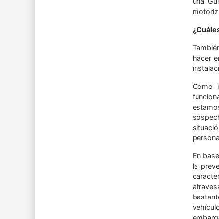
una Guí
motoriza
¿Cuáles
También
hacer e
instala
Como mu
funcion
estamos
sospech
situaci
persona
En base
la prev
caracte
atraves
bastant
vehícul
embargo