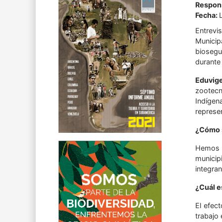
Respons
Fecha:
Entrevi
Municip
biosegur
durante 
Eduvig
zootecn
Indígen
represe
¿Cómo s
Hemos o
municip
integra
¿Cuál e
El efec
trabajo