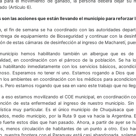
a para el movimiento de ganado, la persona deberá dejar su mo
do (Artículo 6).
 son las acciones que están llevando el municipio para reforzar 
, el fin de semana se ha coordinado con las autoridades depart
ntrega de equipamiento de Bioseguridad y continuar con la desin
ción de estas cámaras de desinfección al ingreso de Macharetí, pu
nicipio hemos habilitando también un albergue que es de la
alidad, en coordinación con el párroco de la población. Se ha 
 habilitando inmediatamente con los servicios básicos, acondic
oso. Esperamos no tener ni uno. Estamos rogando a Dios que 
ón los ambientes en coordinación con los médicos para acondicio
s. Pero estamos rogando que sea en vano este trabajo que no llegu
 a eso estamos movilizando el COE municipal, en coordinación con
ención de esta enfermedad al ingreso de nuestro municipio. Sin
rística muy particular. Es el único municipio de Chuquisaca que
ados, medio municipio, por la Ruta 9 que va hacia la Argentina. E
e fuerte estos días que han pasado. Ahora, a partir de ayer se h
os, menos circulación de habitantes de un punto a otro. Eso ha
, nuestra frontera con el Paraguay está casi abandonada, solament