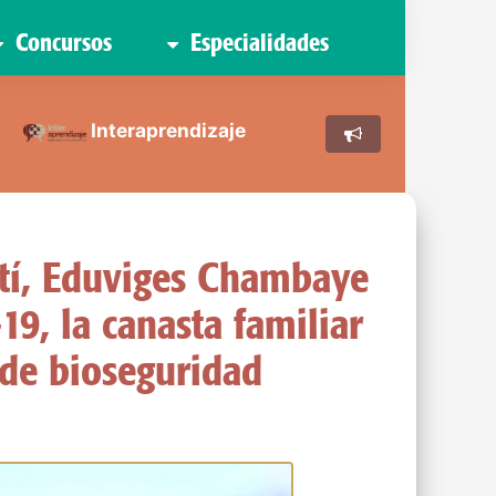
Concursos
Especialidades
Interaprendizaje
etí, Eduviges Chambaye
19, la canasta familiar
 de bioseguridad