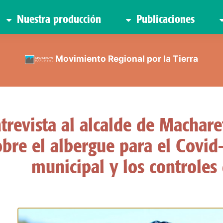
Nuestra producción
Publicaciones
Movimiento Regional por la Tierra
trevista al alcalde de Machar
obre el albergue para el Covid-
municipal y los controles