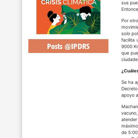
sus pue
Entonces
Por otro
movimie
solo pol
facilit
Posts @IPDRS
9000 Km
que pue
ciudades
¿Cuáles
Se ha a
Decreto
apoyo a
Machare
vacuno,
atender
máximo 
de 5:00