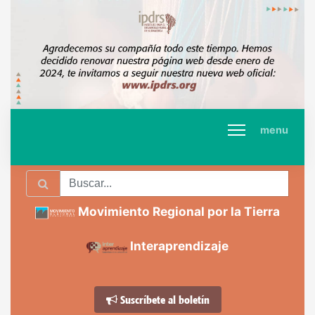
menu
Movimiento Regional por la Tierra
Interaprendizaje
Suscríbete al boletín