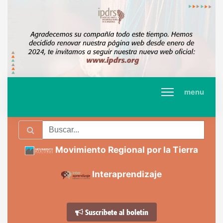
menu
Movimiento Regional por la Tierra
Interaprendizaje
Suscríbete al boletín