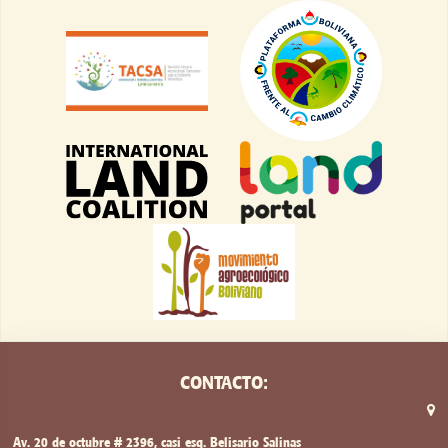
CONTACTO:
Av. 20 de octubre # 2396, casi esq. Belisario Salinas