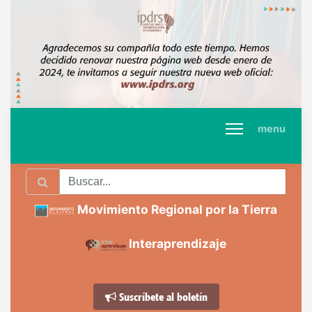
menu
Movimiento Regional por la Tierra
Interaprendizaje
Suscríbete al boletín