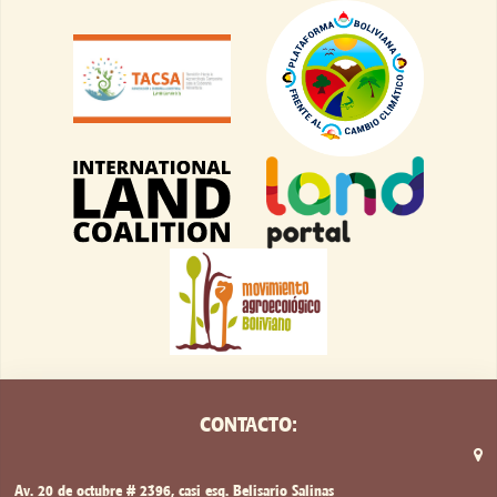
CONTACTO:
Av. 20 de octubre # 2396, casi esq. Belisario Salinas