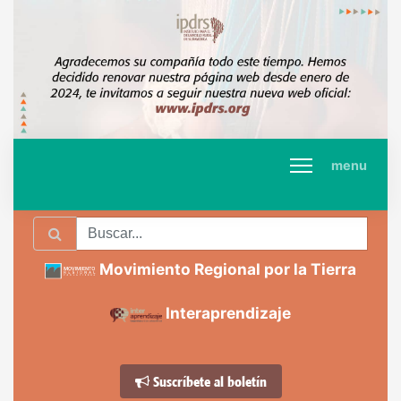
menu
Movimiento Regional por la Tierra
Interaprendizaje
Suscríbete al boletín