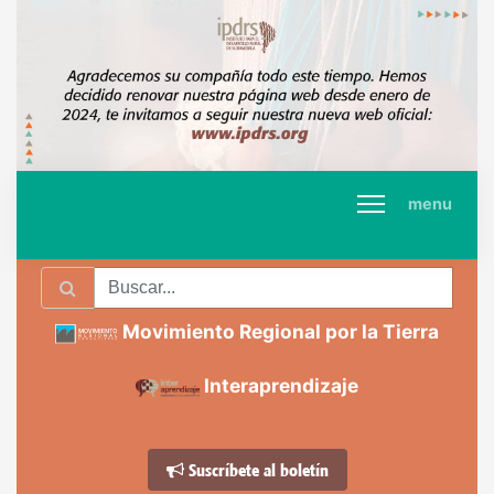
menu
Movimiento Regional por la Tierra
Interaprendizaje
Suscríbete al boletín