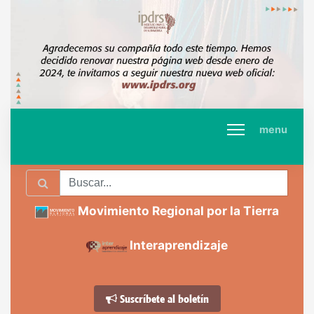
menu
Movimiento Regional por la Tierra
Interaprendizaje
Suscríbete al boletín