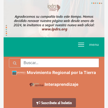
menu
Movimiento Regional por la Tierra
Interaprendizaje
Suscríbete al boletín