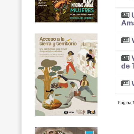
Am
de 
Página 