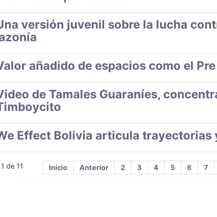
Una versión juvenil sobre la lucha contr
azonía
Valor añadido de espacios como el Pre
Video de Tamales Guaraníes, concentra
Timboycito
We Effect Bolivia articula trayectorias 
11 de 11
Inicio
Anterior
2
3
4
5
6
7