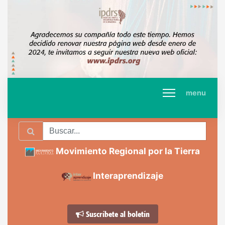
menu
Movimiento Regional por la Tierra
Interaprendizaje
Suscríbete al boletín