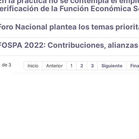
En la práctica no se contempla el emple
verificación de la Función Económica S
Foro Nacional plantea los temas priorita
FOSPA 2022: Contribuciones, alianza
1 de 3
Inicio
Anterior
1
2
3
Siguiente
Fina