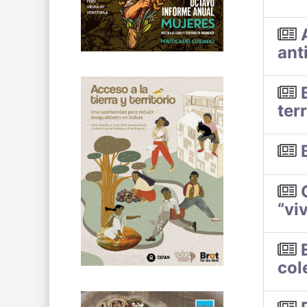
ant
terr
“vi
col