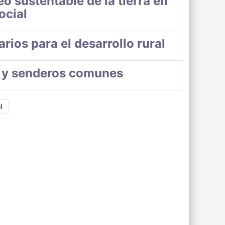
o sustentable de la tierra en
ocial
rios para el desarrollo rural
s y senderos comunes
l