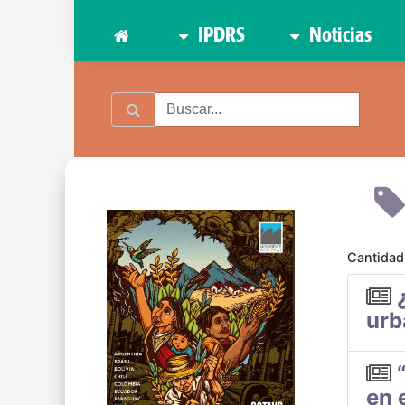
IPDRS
Noticias
Cantidad
urb
en 