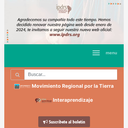
menu
Movimiento Regional por la Tierra
Interaprendizaje
Suscríbete al boletín