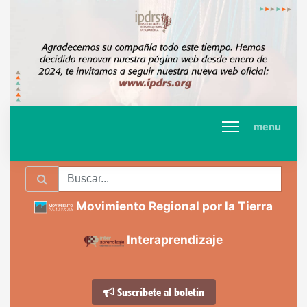
menu
Movimiento Regional por la Tierra
Interaprendizaje
Suscríbete al boletín