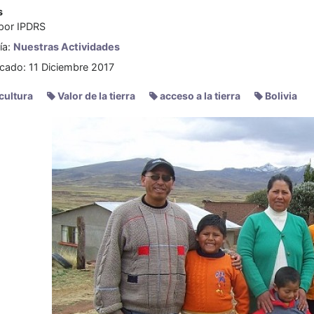
s
 por
IPDRS
ía:
Nuestras Actividades
icado: 11 Diciembre 2017
cultura
Valor de la tierra
acceso a la tierra
Bolivia