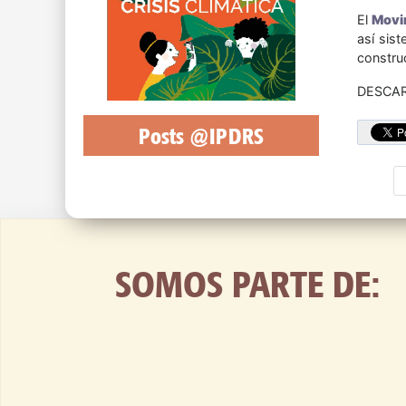
El
Movim
así sis
construc
DESCAR
Posts @IPDRS
SOMOS PARTE DE: