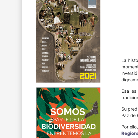
La hist
momento
inversió
dignamen
Esa es 
tradicio
Su pred
Paz de 
Por ello
Regiona