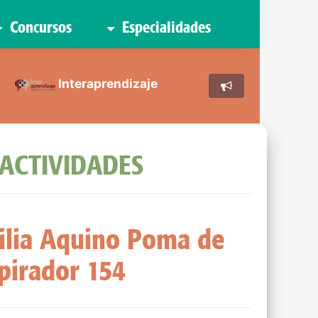
Concursos
Especialidades
Interaprendizaje
 ACTIVIDADES
milia Aquino Poma de
spirador 154