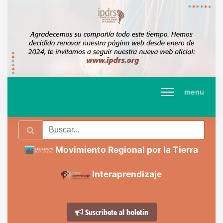
menu
Movimiento Regional por la Tierra
Interaprendizaje
Suscríbete al boletín