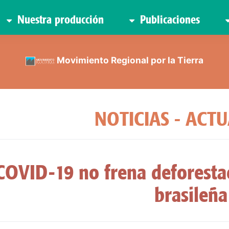
Nuestra producción
Publicaciones
Movimiento Regional por la Tierra
NOTICIAS - ACT
COVID-19 no frena deforesta
brasileña