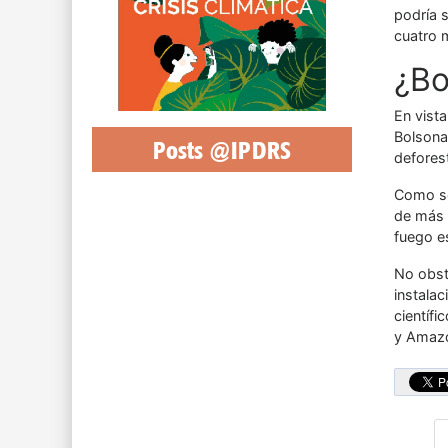
podría 
cuatro 
¿Bo
En vista
Bolsonar
Posts @IPDRS
defores
Como se
de más 
fuego e
No obst
instala
científi
y Amaz