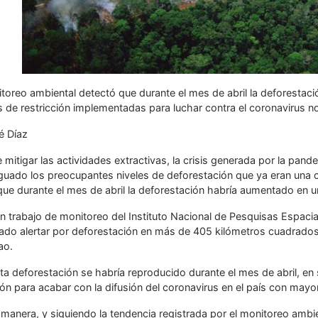
toreo ambiental detectó que durante el mes de abril la deforestaci
de restricción implementadas para luchar contra el coronavirus no f
é Díaz
e mitigar las actividades extractivas, la crisis generada por la p
uado los preocupantes niveles de deforestación que ya eran una c
que durante el mes de abril la deforestación habría aumentado en 
 trabajo de monitoreo del Instituto Nacional de Pesquisas Espacial
ado alertar por deforestación en más de 405 kilómetros cuadrados
ao.
ta deforestación se habría reproducido durante el mes de abril, e
ión para acabar con la difusión del coronavirus en el país con may
 manera, y siguiendo la tendencia registrada por el monitoreo ambi