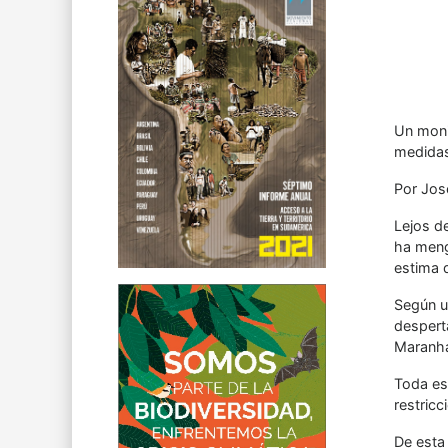
Un moni
medidas 
Por Jos
Lejos d
ha meng
estima 
Según un
despert
Maranh
Toda es
restricc
De esta