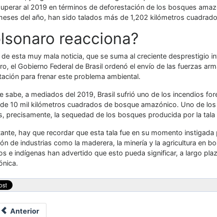
superar al 2019 en términos de deforestación de los bosques amazó
meses del año, han sido talados más de 1,202 kilómetros cuadrado
lsonaro reacciona?
 de esta muy mala noticia, que se suma al creciente desprestigio int
o, el Gobierno Federal de Brasil ordenó el envío de las fuerzas ar
tación para frenar este problema ambiental.
 sabe, a mediados del 2019, Brasil sufrió uno de los incendios for
de 10 mil kilómetros cuadrados de bosque amazónico. Uno de los p
s, precisamente, la sequedad de los bosques producida por la tala 
ante, hay que recordar que esta tala fue en su momento instigada p
ción de industrias como la maderera, la minería y la agricultura e
cos e indígenas han advertido que esto pueda significar, a largo plazo
ónica.
Anterior