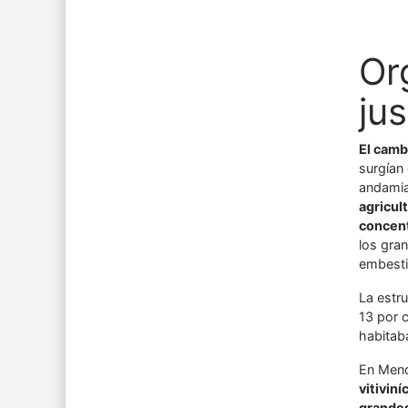
Or
jus
El camb
surgían
andamia
agricul
concen
los gra
embesti
La estru
13 por c
habitaba
En Mendo
vitivin
grandes