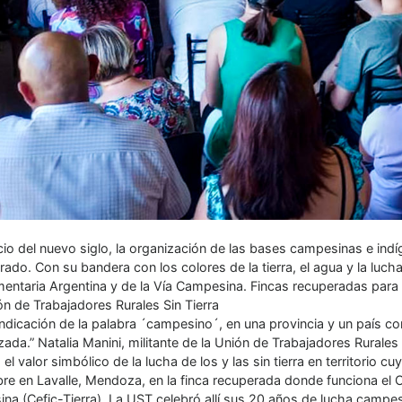
icio del nuevo siglo, la organización de las bases campesinas e ind
ado. Con su bandera con los colores de la tierra, el agua y la lucha
mentaria Argentina y de la Vía Campesina. Fincas recuperadas para 
ón de Trabajadores Rurales Sin Tierra
vindicación de la palabra ´campesino´, en una provincia y un país 
lizada.” Natalia Manini, militante de la Unión de Trabajadores Rurale
el valor simbólico de la lucha de los y las sin tierra en territorio
re en Lavalle, Mendoza, en la finca recuperada donde funciona el 
na (Cefic-Tierra). La UST celebró allí sus 20 años de lucha campe