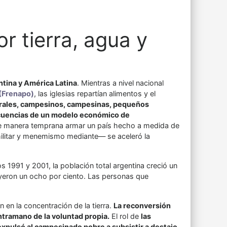
r tierra, agua y
entina y América Latina
. Mientras a nivel nacional
 (Frenapo)
, las iglesias repartían alimentos y el
urales, campesinos, campesinas, pequeños
secuencias de un modelo económico de
ó de manera temprana armar un país hecho a medida de
militar y menemismo mediante— se aceleró la
os 1991 y 2001, la población total argentina creció un
nuyeron un ocho por ciento. Las personas que
 en la concentración de la tierra.
La reconversión
ntramano de la voluntad propia.
El rol de
las
xpulsó al campesinado pobre a subsistir a destajo
.