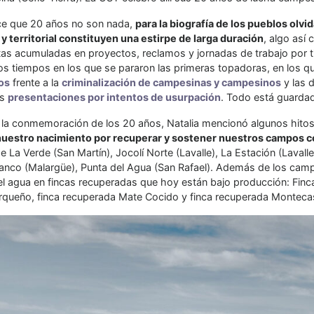
ice que 20 años no son nada,
para la biografía de los pueblos ol
 y territorial constituyen una estirpe de larga duración
, algo así
s acumuladas en proyectos, reclamos y jornadas de trabajo por tier
os tiempos en los que se pararon las primeras topadoras, en los q
os
frente a la
criminalización de campesinas y campesinos
y las 
es
presentaciones por intentos de usurpación
. Todo está guarda
 la conmemoración de los 20 años, Natalia mencionó algunos hitos 
uestro nacimiento por recuperar y sostener nuestros campos c
de La Verde (San Martín), Jocolí Norte (Lavalle), La Estación (Lavall
lanco (Malargüe), Punta del Agua (San Rafael). Además de los camp
 el agua en fincas recuperadas que hoy están bajo producción: Finc
queño, finca recuperada Mate Cocido y finca recuperada Montecas