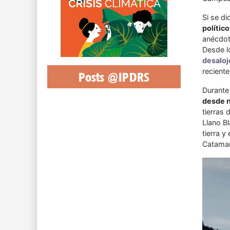
Si se d
político
anécdota
Desde l
desaloj
recient
Posts @IPDRS
Durante
desde n
tierras 
Llano B
tierra y
Catamar