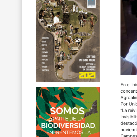
En el in
concentr
Agroali
Por Uni
“La rei
invisibi
destacó 
noviemb
Campesi