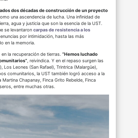
vidados dos décadas de construcción de un proyecto
 como una ascendencia de lucha. Una infinidad de
ra, agua y justicia que son la esencia de la UST.
ue se levantaron
carpas de resistencia a los
denuncias por intimidación, hasta las más
do en la memoria.
en la recuperación de tierras.
“Hemos luchado
omunitarios”
, reivindica. Y en el repaso surgen las
e), Los Leones (San Rafael), Trintrica (Malargüe),
os comunitarios, la UST también logró acceso a la
a Martina Chapanay, Finca Grito Rebelde, Finca
eros, entre muchas otras.