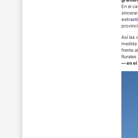
En el ca
sincera
extract
provinci
Así las
medida 
frente a
Rurales
— en el