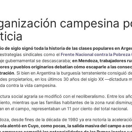
ganización campesina po
ticia
io de siglo signó toda la historia de las clases populares en Arg
 estrategias sindicales como el
Frente Nacional contra la Pobreza
je gubernamental se descascaraba;
en Mendoza, trabajadores r
tores y pueblos originarios debatían cómo escaparle a las con
tración
. Si bien en Argentina la burguesía terrateniente consigui
ndes propietarios, en los últimos 30 años del siglo XX —dictadura 
da contra la vida campesina.
ctura social agraria se modificó con el neoliberalismo. Entre los añ
iento, mientras que las familias habitantes de la zona rural dismi
n en el campo, representaban un 11 por ciento del total nacional.
za, desde fines de la década de 1980 ya era notoria la aceleración
ícola alentó en Cuyo, como pocas, la salida masiva del campo a co
 empresas esmeriló las potencialidades de las Pymes locales y e