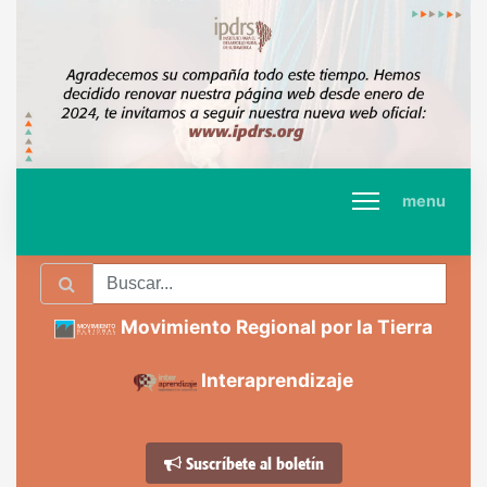
menu
Movimiento Regional por la Tierra
Interaprendizaje
Suscríbete al boletín