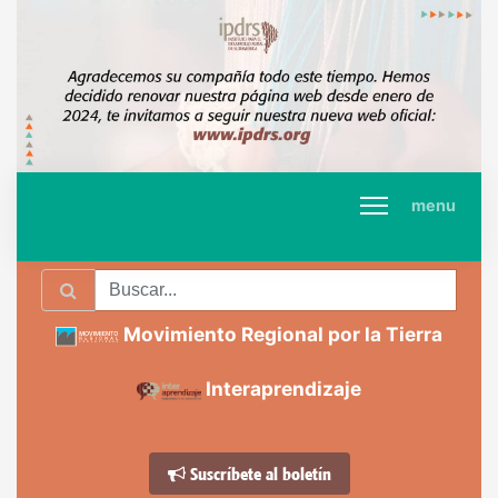
menu
Movimiento Regional por la Tierra
Interaprendizaje
Suscríbete al boletín