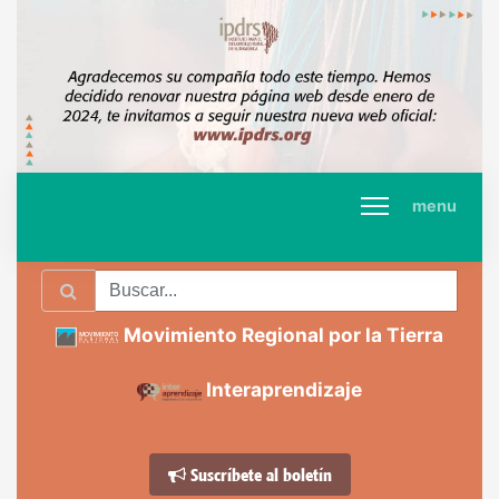
menu
Movimiento Regional por la Tierra
Interaprendizaje
Suscríbete al boletín