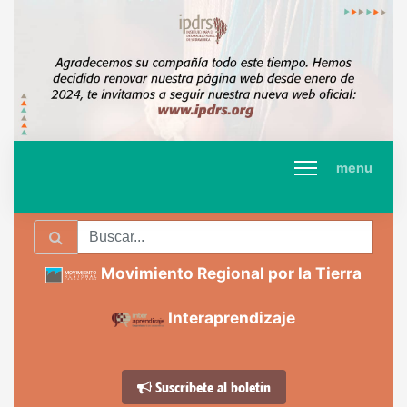
menu
Movimiento Regional por la Tierra
Interaprendizaje
Suscríbete al boletín