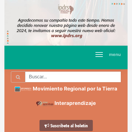
menu
Movimiento Regional por la Tierra
Interaprendizaje
Suscríbete al boletín