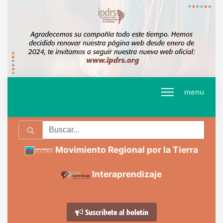
menu
Movimiento Regional por la Tierra
Interaprendizaje
Suscríbete al boletín